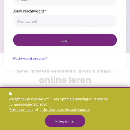
Begin nu met NLP
Jouw Wachtwoord?
Onze opleidingen
Login
Wachtwoord vergeten?
De voordelen van NLP
online leren
We gebruiken cookies om u een optimale ervaring en relevante
communicatie te bieden.
Meer informatie
of
individuele cookies aanvaarden
.
Ik begrijp het!
Online NLP leren