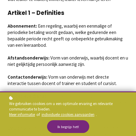
Artikel 1 – Definities
Abonnement:
Een regeling, waarbij een eenmalige of
periodieke betaling wordt gedaan, welke gedurende een
bepaalde periode recht geeft op onbeperkte gebruikmaking
van een leeraanbod.
Afstandsonderwijs:
Vorm van onderwijs, waarbij docent en u
niet gelijktijdig persoonlijk aanwezig zijn.
Contactonderwijs:
Vorm van onderwijs met directe
interactie tussen docent of trainer en student of cursist.
Educatieve dienst:
Het geven van onderwijs, opleiding en/of
training en/of de levering van lesmateriaal en/of het aanbieden
We gebruiken cookies om u een optimale ervaring en relevante
van (deel)examens en/of een EVC-traject en/of een andere
communicatie te bieden.
Meer informatie
of
individuele cookies aanvaarden
.
vorm van beoordeling.
Ik begrijp het!
EVC:
Verworven competenties, opgedaan tijdens eerdere
werkervaring of gevolgde opleidingen. EVC’s worden via